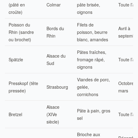
(pâté en
Colmar
pâte brisée,
Toute l’a
croûte)
oignons
Poisson du
Filets de
Bords du
Avril à
Rhin (sandre
poisson, beurre
Rhin
septembr
ou brochet)
blanc, amandes
Pâtes fraîches,
Alsace du
Spätzle
fromage râpé,
Toute l’a
Sud
oignons
Viandes de porc,
Presskopf (tête
Octobre à
Strasbourg
gelée,
pressée)
mars
cornichons
Alsace
Pâte à pain, gros
Bretzel
(XIVe
Toute l’a
sel
siècle)
Brioche aux