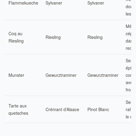
Flammekueche
Sylvaner
Sylvaner
domi
les l
Mêm
Coq au
cépa
Riesling
Riesling
Riesling
dans 
recet
Ses 
épic
Munster
Gewurztraminer
Gewurztraminer
contr
avec 
from
Ses b
Tarte aux
Crémant d’Alsace
Pinot Blanc
rafra
quetsches
le de