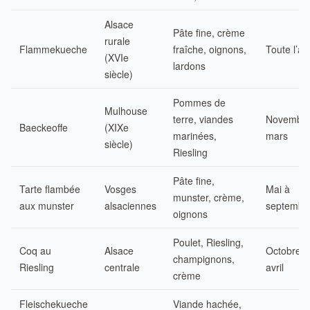
Alsace
Pâte fine, crème
rurale
Flammekueche
fraîche, oignons,
Toute l’a
(XVIe
lardons
siècle)
Pommes de
Mulhouse
terre, viandes
Novembre
Baeckeoffe
(XIXe
marinées,
mars
siècle)
Riesling
Pâte fine,
Tarte flambée
Vosges
Mai à
munster, crème,
aux munster
alsaciennes
septembr
oignons
Poulet, Riesling,
Coq au
Alsace
Octobre à
champignons,
Riesling
centrale
avril
crème
Fleischekueche
Viande hachée,