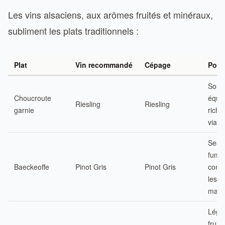
Les vins alsaciens, aux arômes fruités et minéraux,
subliment les plats traditionnels :
Plat
Vin recommandé
Cépage
Pour
Son a
Choucroute
équil
Riesling
Riesling
garnie
riche
viand
Ses 
fumé
Baeckeoffe
Pinot Gris
Pinot Gris
comp
les v
mari
Léger
fruité