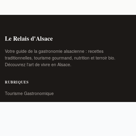
Le Relais d'Alsace
Votre guide de la gastronomie alsacienne : recettes
traditionnelles, tourisme gourmand, nutrition et terroir bio.
Découvrez l'art de vivre en Alsace.
RUBRIQUES
Tourisme Gastronomique
Nutrition et Santé
Terroir et Bio
Traditions Alsaciennes