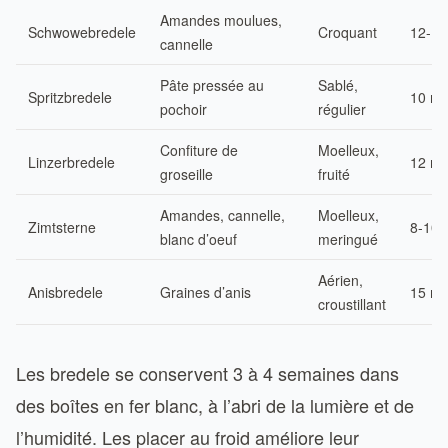
Amandes moulues,
Schwowebredele
Croquant
12-15
cannelle
Pâte pressée au
Sablé,
Spritzbredele
10 mi
pochoir
régulier
Confiture de
Moelleux,
Linzerbredele
12 mi
groseille
fruité
Amandes, cannelle,
Moelleux,
Zimtsterne
8-10 
blanc d’oeuf
meringué
Aérien,
Anisbredele
Graines d’anis
15 mi
croustillant
Les bredele se conservent 3 à 4 semaines dans
des boîtes en fer blanc, à l’abri de la lumière et de
l’humidité. Les placer au froid améliore leur