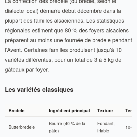
La confection des bredele (ou bredle, selon le
dialecte local) démarre début décembre dans la
plupart des familles alsaciennes. Les statistiques
régionales estiment que 80 % des foyers alsaciens
préparent au moins une fournée de bredele pendant
l’Avent. Certaines familles produisent jusqu’à 10
variétés différentes, pour un total de 3 à 5 kg de
gâteaux par foyer.
Les variétés classiques
Bredele
Ingrédient principal
Texture
Temp
Beurre (40 % de la
Fondant,
Butterbredele
10-12
pâte)
friable